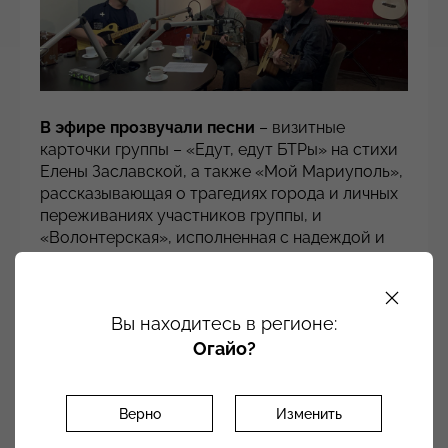
В эфире прозвучали песни
– визитные
карточки группы – «Едут, едут БТРы» на стихи
Елены Заславской, а также «Мой Мариуполь»,
рассказывающая о трагедиях города и личных
переживаниях участников группы, и
«Волонтерская», исполненная с надеждой и
верой в будущее.
Напоследок музыканты «Зверобоя» оставили
Вы находитесь в регионе:
автографы и пожелали зрителям побед на всех
фронтах: и на духовных, и на военных.
Огайо?
Зверобой – рок-группа из Москвы,
Верно
Изменить
основанная в 1995 году. Коллектив