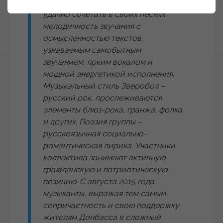
прежде всего интересен умением
удачно сочетать в своих песнях
мелодичность звучания с
осмысленностью текстов,
узнаваемым самобытным
звучанием, ярким вокалом и
мощной энергетикой исполнения.
Музыкальный стиль Зверобоя –
русский рок, прослеживаются
элементы блюз-рока, гранжа, фолка
и других. Поэзия группы –
русскоязычная социально-
романтическая лирика. Участники
коллектива занимают активную
гражданскую и патриотическую
позицию. С августа 2015 года
музыканты, выражая тем самым
сопричастность и свою поддержку
жителям Донбасса в сложный